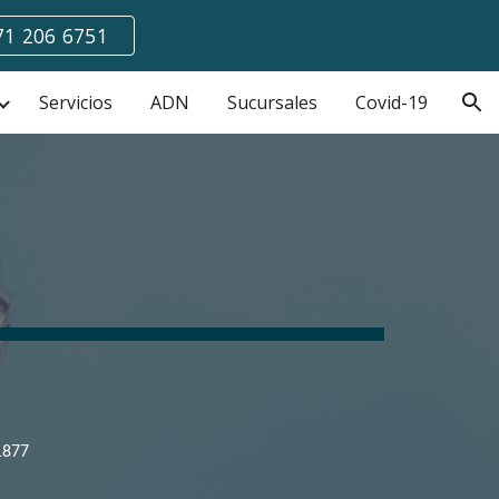
1 206 6751
ion
Servicios
ADN
Sucursales
Covid-19
 1877