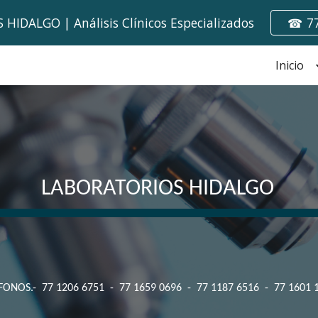
HIDALGO | Análisis Clínicos Especializados
☎ 77
ip to main content
Skip to navigat
Inicio
LABORATORIOS HIDALGO
FONOS.- 77 1206 6751 - 77 1659 0696 - 77 1187 6516 - 77 1601